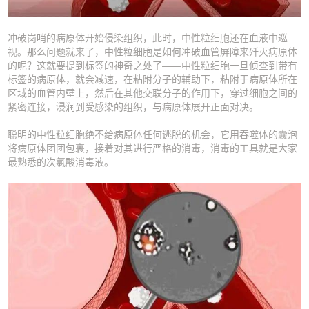
冲破岗哨的病原体开始侵染组织，此时，中性粒细胞还在血液中巡
视。那么问题就来了，中性粒细胞是如何冲破血管屏障来歼灭病原体
的呢？这就要提到标签的神奇之处了——中性粒细胞一旦侦查到带有
标签的病原体，就会减速，在粘附分子的辅助下，粘附于病原体所在
区域的血管内壁上，然后在其他交联分子的作用下，穿过细胞之间的
紧密连接，浸润到受感染的组织，与病原体展开正面对决。
聪明的中性粒细胞绝不给病原体任何逃脱的机会，它用吞噬体的囊泡
将病原体团团包裹，接着对其进行严格的消毒，消毒的工具就是大家
最熟悉的次氯酸消毒液。