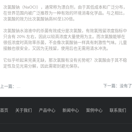
次氯酸钠（NaOCI），通常称为漂白剂，由于其低成本和广泛分布，
在世界范围内被广泛推荐为一种有效的环境消毒化学品。与之相比，
次氯酸的效力比次氯酸钠高80至120倍。
次氯酸钠水溶液中的杀菌有效成分是次氯酸，有效氯残留浓度指标中
只含有 20% 左右，因此以较高浓度大量使用为主。而次氯酸能够在
很低浓度时高效率杀菌，不会像次氯酸钠一样具有刺激性气味。儿童
接触也很安全，又因为无残留，使用后也无需用清水冲洗。
它似乎听起来完美无缺，那次氯酸有没有劣势呢？次氯酸由于其不稳
定性及见光易分解，因此需密封避光保存。
下一篇：没有了
医用消毒液和家用消毒液有什么不同
上一篇：
首页
关于我们
产品中心
新闻中心
案例中心
联系我们