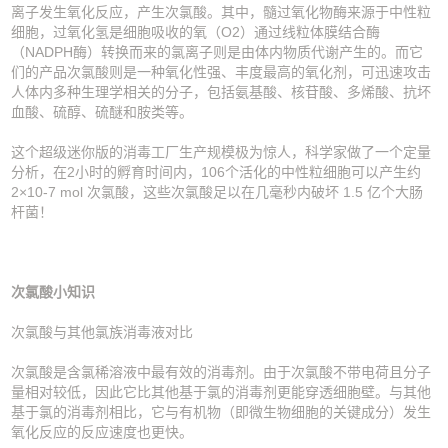
离子发生氧化反应，产生次氯酸。其中，髓过氧化物酶来源于中性粒
细胞，过氧化氢是细胞吸收的氧（O2）通过线粒体膜结合酶
（NADPH酶）转换而来的氯离子则是由体内物质代谢产生的。而它
们的产品次氯酸则是一种氧化性强、丰度最高的氧化剂，可迅速攻击
人体内多种生理学相关的分子，包括氨基酸、核苷酸、多烯酸、抗坏
血酸、硫醇、硫醚和胺类等。
这个超级迷你版的消毒工厂生产规模极为惊人，科学家做了一个定量
分析，在2小时的孵育时间内，106个活化的中性粒细胞可以产生约
2×10-7 mol 次氯酸，这些次氯酸足以在几毫秒内破坏 1.5 亿个大肠
杆菌！
次氯酸小知识
次氯酸与其他氯族消毒液对比
次氯酸是含氯稀溶液中最有效的消毒剂。由于次氯酸不带电荷且分子
量相对较低，因此它比其他基于氯的消毒剂更能穿透细胞壁。与其他
基于氯的消毒剂相比，它与有机物（即微生物细胞的关键成分）发生
氧化反应的反应速度也更快。