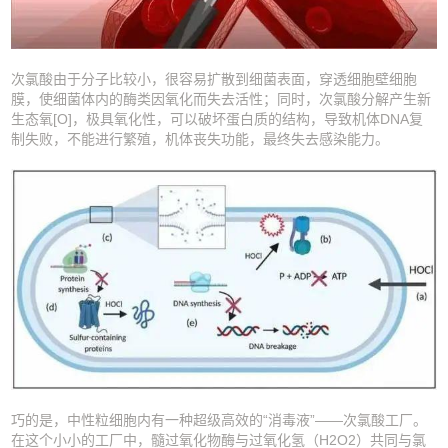
次氯酸由于分子比较小，很容易扩散到细菌表面，穿透细胞壁细胞
膜，使细菌体内的酶类因氧化而失去活性；同时，次氯酸分解产生新
生态氧[O]，极具氧化性，可以破坏蛋白质的结构，导致机体DNA复
制失败，不能进行繁殖，机体丧失功能，最终失去感染能力。
巧的是，中性粒细胞内有一种超级高效的“消毒液”——次氯酸工厂。
在这个小小的工厂中，髓过氧化物酶与过氧化氢（H2O2）共同与氯