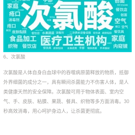
6、次氯酸
次氯酸是人体自身白血球中的吞噬病原菌释放的物质，抵御
外界细菌的成分之一，具有瞬间杀菌能力不伤害人体，是人
类健康天然的安全保障。次氯酸可用于物体表面、室内空
气、手、皮肤、粘膜、果蔬、餐具、织物等多方面消毒。30
秒高效消毒，用心呵护身边人，让杀菌更彻底。