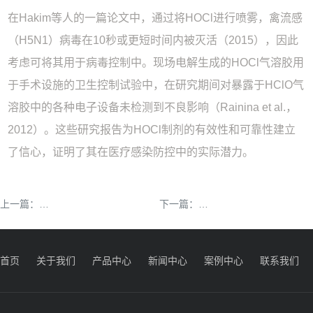
在Hakim等人的一篇论文中，通过将HOCl进行喷雾，禽流感
（H5N1）病毒在10秒或更短时间内被灭活（2015），因此
考虑可将其用于病毒控制中。现场电解生成的HOCl气溶胶用
于手术设施的卫生控制试验中，在研究期间对暴露于HClO气
溶胶中的各种电子设备未检测到不良影响（Rainina et al.，
2012）。这些研究报告为HOCl制剂的有效性和可靠性建立
了信心，证明了其在医疗感染防控中的实际潜力。
秋季到了，你给室内空气消毒了吗？
深度讲解！纯次氯酸原
上一篇：
下一篇：
首页
关于我们
产品中心
新闻中心
案例中心
联系我们