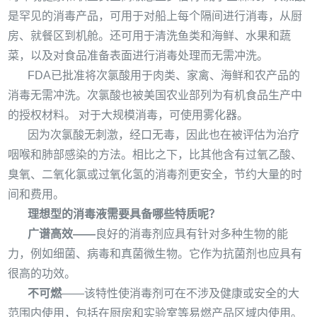
是罕见的消毒产品，可用于对船上每个隔间进行消毒，从厨
房、就餐区到机舱。还可用于清洗鱼类和海鲜、水果和蔬
菜，以及对食品准备表面进行消毒处理而无需冲洗。
FDA
已批准将次氯酸用于肉类、家禽、海鲜和农产品的
消毒无需冲洗。次氯酸也被美国农业部列为有机食品生产中
的授权材料。
对于大规模消毒，可使用雾化器
。
因为次氯酸无刺激，经口无毒，因此也在被评估为治疗
咽喉和肺部感染的方法。相比之下，比其他含有过氧乙酸、
臭氧、二氧化氯或过氧化氢的消毒剂更安全，节约大量的时
间和费用。
理想型的消毒液需要具备哪些特质呢？
广谱高效
——
良好的消毒剂应具有针对多种生物的能
力，例如细菌、病毒和真菌微生物。它作为抗菌剂也应具有
很高的功效。
不可燃
——该特性使消毒剂可在不涉及健康或安全的大
范围内使用，包括在厨房和实验室等易燃产品区域内使用。