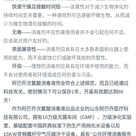
快速干燥且接触时间短
——该属性对于减少生物净化的
持续时间至关重要。一种速效剂可迅速破坏微生物，从而减
少与微生物潜在接触的时间。
无毒
——
消毒剂不应伤害使用者并不会引起任何不适，
应该是对用户友好的。
表面兼容性
——
消毒剂应具有在大多数表面和仪器上使
用的能力，而不会腐蚀它们或破坏其结构完整性。
环保
——理想的消毒剂应具有在环境中使用的能力，而
不会对使用者和环境造成任何伤害与污染。
阿巴乔次氯酸消毒液完全符合上述规范，而且已经通过
科技攻关，密封情况下可以保存
1年，开盖有效期达到60
天！
作为阿巴乔次氯酸消毒液出品企业的山东阿巴乔医疗科
技有限公司，
拥有
10
万级无菌车间（
GMP
）、万级净化实验
室，基础配套中国药典标准下的生产用纯化水设备以及
15KW
变频螺杆空气压缩冷干设备，具有
“
公共环境消毒服务