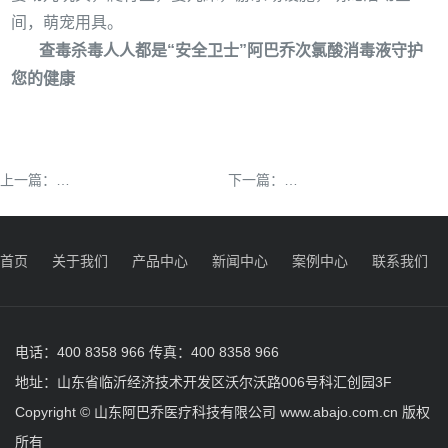
间，萌宠用具。
查毒杀毒人人都是
“安全卫士”阿巴乔次氯酸消毒液守护
您的健康
这个时候，你可以选择环境友好型的阿巴乔次氯酸消毒
秋季到了，你给室内空
上一篇：
下一篇：
首页
关于我们
产品中心
新闻中心
案例中心
联系我们
电话：400 8358 966 传真：400 8358 966
地址：山东省临沂经济技术开发区沃尔沃路006号科汇创园3F
Copyright © 山东阿巴乔医疗科技有限公司 www.abajo.com.cn 版权
所有