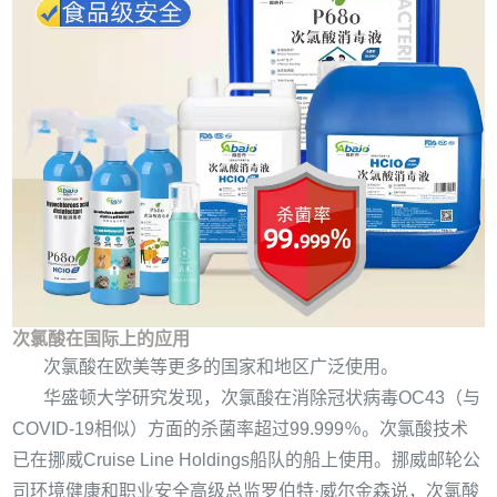
次氯酸在国际上的应用
次氯酸在欧美等更多的国家和地区广泛使用。
华盛顿大学研究发现，次氯酸在消除冠状病毒
OC43
（与
COVID-19
相似）方面的杀菌率超过
99.999
％。次氯酸技术
已在挪威
Cruise Line Holdings
船队的船上使用。挪威邮轮公
司环境健康和职业安全高级总监罗伯特
·
威尔金森说，次氯酸