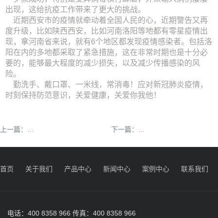
出现，这给抗疫工作带来了更大的挑战。
近期西安市的疫情就牵动着全国人民的心，近期警告又再
度升级，比如陕西西安，比如河南洛阳等地都有零星疫情出
现，拿河南省来说，就有6个地区都发现疫情感染者。包括洛
阳在内的多地都采取了紧急措施，这在非常时期也是十分必
要的，能够最大程度的减少损失，以及减少传播感染的风
险。
勤洗手、戴口罩、一米线，常消毒！应对新冠肺炎疫情，
时刻保持防范意识，关爱健康，关爱你我他！
权威：次氯酸获欧盟认证，正在得到全世界认可。次氯
年货大作战，怎样做到
上一篇：
下一篇：
首页
关于我们
产品中心
新闻中心
案例中心
联系我们
电话：400 8358 966 传真：400 8358 966