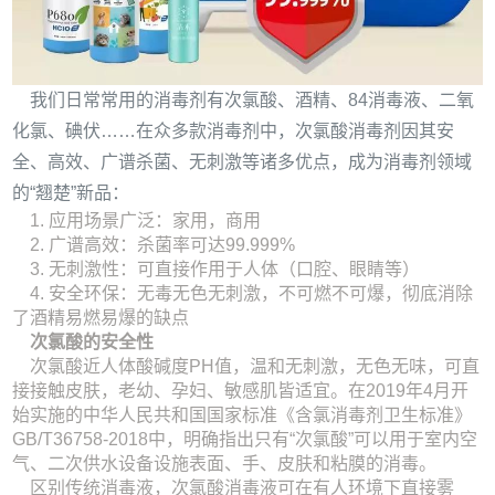
我们日常常用的消毒剂有次氯酸、酒精、84消毒液、二氧
化氯、碘伏……在众多款消毒剂中，次氯酸消毒剂因其安
全、高效、广谱杀菌、无刺激等诸多优点，成为消毒剂领域
的“翘楚”新品：
1. 应用场景广泛：家用，商用
2. 广谱高效：杀菌率可达99.999%
3. 无刺激性：可直接作用于人体（口腔、眼睛等）
4. 安全环保：无毒无色无刺激，不可燃不可爆，彻底消除
了酒精易燃易爆的缺点
次氯酸的安全性
次氯酸近人体酸碱度PH值，温和无刺激，无色无味，可直
接接触皮肤，老幼、孕妇、敏感肌皆适宜。在2019年4月开
始实施的中华人民共和国国家标准《含氯消毒剂卫生标准》
GB/T36758-2018中，明确指出只有“次氯酸”可以用于室内空
气、二次供水设备设施表面、手、皮肤和粘膜的消毒。
区别传统消毒液，次氯酸消毒液可在有人环境下直接雾