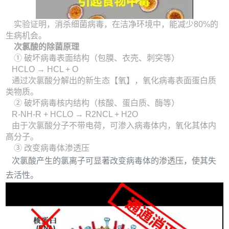
实验证明，消杀细菌病毒，在洁净环境中，能减少80%的
生病机会。
次氯酸的除菌原理
① 破坏病毒表面结构（包膜、衣壳、刺突等）
HCLO → HCL + O
通过次氯酸分解出的新生态【氧】，氧化病毒表面蛋白质
类物质。
② 破坏病毒核内结构（核酸、蛋白质、酶等）
R-NH-R + HCLO → R2NCL + H2O
由于次氯酸分子不带电荷，可渗入病毒体内，氧化其体内
高分子。
③ 改变病毒体渗透压
次氯酸产生的氯离子可显著改变病毒体的渗透压，使其失
去活性。